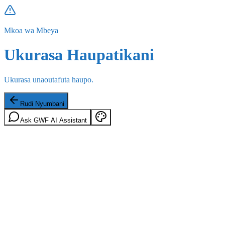
Mkoa wa Mbeya
Ukurasa Haupatikani
Ukurasa unaoutafuta haupo.
Rudi Nyumbani
Ask GWF AI Assistant